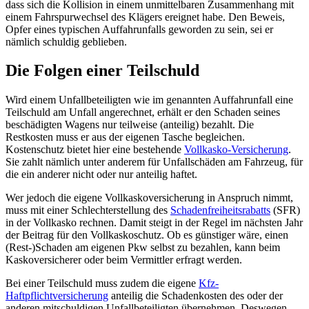
dass sich die Kollision in einem unmittelbaren Zusammenhang mit
einem Fahrspurwechsel des Klägers ereignet habe. Den Beweis,
Opfer eines typischen Auffahrunfalls geworden zu sein, sei er
nämlich schuldig geblieben.
Die Folgen einer Teilschuld
Wird einem Unfallbeteiligten wie im genannten Auffahrunfall eine
Teilschuld am Unfall angerechnet, erhält er den Schaden seines
beschädigten Wagens nur teilweise (anteilig) bezahlt. Die
Restkosten muss er aus der eigenen Tasche begleichen.
Kostenschutz bietet hier eine bestehende
Vollkasko-Versicherung
.
Sie zahlt nämlich unter anderem für Unfallschäden am Fahrzeug, für
die ein anderer nicht oder nur anteilig haftet.
Wer jedoch die eigene Vollkaskoversicherung in Anspruch nimmt,
muss mit einer Schlechterstellung des
Schadenfreiheitsrabatts
(SFR)
in der Vollkasko rechnen. Damit steigt in der Regel im nächsten Jahr
der Beitrag für den Vollkaskoschutz. Ob es günstiger wäre, einen
(Rest-)Schaden am eigenen Pkw selbst zu bezahlen, kann beim
Kaskoversicherer oder beim Vermittler erfragt werden.
Bei einer Teilschuld muss zudem die eigene
Kfz-
Haftpflichtversicherung
anteilig die Schadenkosten des oder der
anderen mitschuldigen Unfallbeteiligten übernehmen. Deswegen