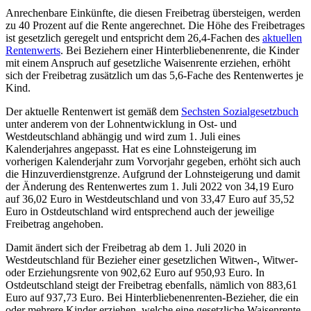
Anrechenbare Einkünfte, die diesen Freibetrag übersteigen, werden
zu 40 Prozent auf die Rente angerechnet. Die Höhe des Freibetrages
ist gesetzlich geregelt und entspricht dem 26,4-Fachen des
aktuellen
Rentenwerts
. Bei Beziehern einer Hinterbliebenenrente, die Kinder
mit einem Anspruch auf gesetzliche Waisenrente erziehen, erhöht
sich der Freibetrag zusätzlich um das 5,6-Fache des Rentenwertes je
Kind.
Der aktuelle Rentenwert ist gemäß dem
Sechsten Sozialgesetzbuch
unter anderem von der Lohnentwicklung in Ost- und
Westdeutschland abhängig und wird zum 1. Juli eines
Kalenderjahres angepasst. Hat es eine Lohnsteigerung im
vorherigen Kalenderjahr zum Vorvorjahr gegeben, erhöht sich auch
die Hinzuverdienstgrenze. Aufgrund der Lohnsteigerung und damit
der Änderung des Rentenwertes zum 1. Juli 2022 von 34,19 Euro
auf 36,02 Euro in Westdeutschland und von 33,47 Euro auf 35,52
Euro in Ostdeutschland wird entsprechend auch der jeweilige
Freibetrag angehoben.
Damit ändert sich der Freibetrag ab dem 1. Juli 2020 in
Westdeutschland für Bezieher einer gesetzlichen Witwen-, Witwer-
oder Erziehungsrente von 902,62 Euro auf 950,93 Euro. In
Ostdeutschland steigt der Freibetrag ebenfalls, nämlich von 883,61
Euro auf 937,73 Euro. Bei Hinterbliebenenrenten-Bezieher, die ein
oder mehrere Kinder erziehen, welche eine gesetzliche Waisenrente