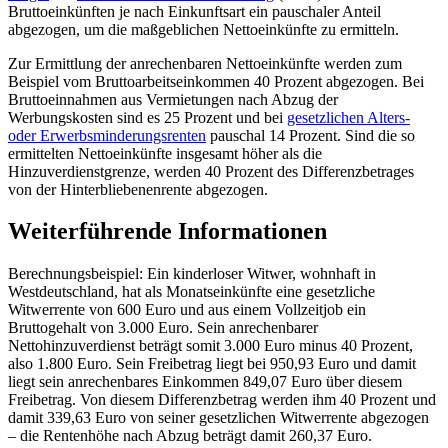
Bruttoeinkünften je nach Einkunftsart ein pauschaler Anteil
abgezogen, um die maßgeblichen Nettoeinkünfte zu ermitteln.
Zur Ermittlung der anrechenbaren Nettoeinkünfte werden zum
Beispiel vom Bruttoarbeitseinkommen 40 Prozent abgezogen. Bei
Bruttoeinnahmen aus Vermietungen nach Abzug der
Werbungskosten sind es 25 Prozent und bei
gesetzlichen Alters-
oder Erwerbsminderungsrenten
pauschal 14 Prozent. Sind die so
ermittelten Nettoeinkünfte insgesamt höher als die
Hinzuverdienstgrenze, werden 40 Prozent des Differenzbetrages
von der Hinterbliebenenrente abgezogen.
Weiterführende Informationen
Berechnungsbeispiel: Ein kinderloser Witwer, wohnhaft in
Westdeutschland, hat als Monatseinkünfte eine gesetzliche
Witwerrente von 600 Euro und aus einem Vollzeitjob ein
Bruttogehalt von 3.000 Euro. Sein anrechenbarer
Nettohinzuverdienst beträgt somit 3.000 Euro minus 40 Prozent,
also 1.800 Euro. Sein Freibetrag liegt bei 950,93 Euro und damit
liegt sein anrechenbares Einkommen 849,07 Euro über diesem
Freibetrag. Von diesem Differenzbetrag werden ihm 40 Prozent und
damit 339,63 Euro von seiner gesetzlichen Witwerrente abgezogen
– die Rentenhöhe nach Abzug beträgt damit 260,37 Euro.