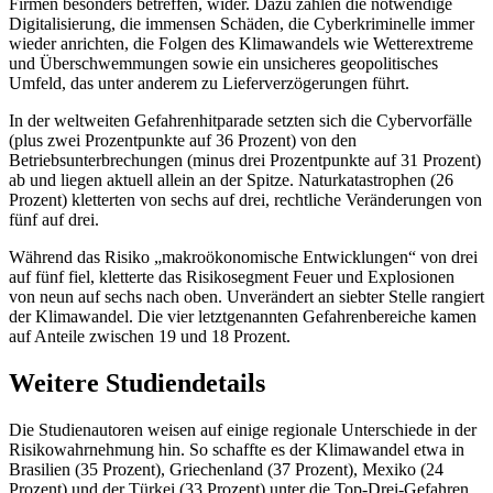
Firmen besonders betreffen, wider. Dazu zählen die notwendige
Digitalisierung, die immensen Schäden, die Cyberkriminelle immer
wieder anrichten, die Folgen des Klimawandels wie Wetterextreme
und Überschwemmungen sowie ein unsicheres geopolitisches
Umfeld, das unter anderem zu Lieferverzögerungen führt.
In der weltweiten Gefahrenhitparade setzten sich die Cybervorfälle
(plus zwei Prozentpunkte auf 36 Prozent) von den
Betriebsunterbrechungen (minus drei Prozentpunkte auf 31 Prozent)
ab und liegen aktuell allein an der Spitze. Naturkatastrophen (26
Prozent) kletterten von sechs auf drei, rechtliche Veränderungen von
fünf auf drei.
Während das Risiko „makroökonomische Entwicklungen“ von drei
auf fünf fiel, kletterte das Risikosegment Feuer und Explosionen
von neun auf sechs nach oben. Unverändert an siebter Stelle rangiert
der Klimawandel. Die vier letztgenannten Gefahrenbereiche kamen
auf Anteile zwischen 19 und 18 Prozent.
Weitere Studiendetails
Die Studienautoren weisen auf einige regionale Unterschiede in der
Risikowahrnehmung hin. So schaffte es der Klimawandel etwa in
Brasilien (35 Prozent), Griechenland (37 Prozent), Mexiko (24
Prozent) und der Türkei (33 Prozent) unter die Top-Drei-Gefahren.