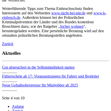
die Verbrecher.
Weiterführende Tipps zum Thema Einbruchsschutz finden
Interessierte auf den Webseiten
www.nicht-bei-mir.de
und
www.k-
einbruch.de
. Außerdem können bei der Polizeilichen
Kriminalprävention der Länder und des Bundes kostenlose
Broschüren dazu, wie der Ratgeber „
Sicher wohnen
“,
heruntergeladen werden. Eine persönliche Beratung wird auf den
ortsnahen polizeilichen Beratungsstellen angeboten.
Zurück
Aktuelles
Gut abgesichert in die Selbstständigkeit starten
...............
Führerschein ab 17: Voraussetzungen für Fahrer und Begleiter
...............
Neue Gehaltsobergrenze für Minijobber ab 2025
...............
Seite 4 von 10
Anfang
Zurück