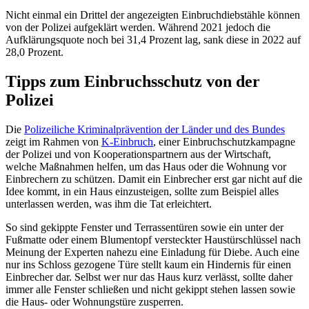
Nicht einmal ein Drittel der angezeigten Einbruchdiebstähle können
von der Polizei aufgeklärt werden. Während 2021 jedoch die
Aufklärungsquote noch bei 31,4 Prozent lag, sank diese in 2022 auf
28,0 Prozent.
Tipps zum Einbruchsschutz von der
Polizei
Die
Polizeiliche Kriminalprävention der Länder und des Bundes
zeigt im Rahmen von
K-Einbruch
, einer Einbruchschutzkampagne
der Polizei und von Kooperationspartnern aus der Wirtschaft,
welche Maßnahmen helfen, um das Haus oder die Wohnung vor
Einbrechern zu schützen. Damit ein Einbrecher erst gar nicht auf die
Idee kommt, in ein Haus einzusteigen, sollte zum Beispiel alles
unterlassen werden, was ihm die Tat erleichtert.
So sind gekippte Fenster und Terrassentüren sowie ein unter der
Fußmatte oder einem Blumentopf versteckter Haustürschlüssel nach
Meinung der Experten nahezu eine Einladung für Diebe. Auch eine
nur ins Schloss gezogene Türe stellt kaum ein Hindernis für einen
Einbrecher dar. Selbst wer nur das Haus kurz verlässt, sollte daher
immer alle Fenster schließen und nicht gekippt stehen lassen sowie
die Haus- oder Wohnungstüre zusperren.